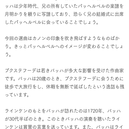
ッハは少年時代、兄の所有していたパッヘルベルの楽譜を
月明かりを頼りに写譜しており、恐らく兄の結婚式に出席
したパッヘルベルに会っていることでしょう。
今回の選曲はカノンの印象を吹き飛ばすようなものばか
り。きっとパッヘルベルへのイメージが変わることでしょ
う。
ブクステフーデは若きバッハが多大な影響を受けた作曲家
です。バッハは20歳のとき、ブクステフーデに会うために
徒歩で大旅行をし、休暇を無断で延ばしたという逸話も残
っています。
ラインケンのもとをバッハが訪れたのは1720年、バッハ
が30代半ばのとき。このときバッハの演奏を聴いたライ
ンケンは賞賛の言葉を送っています。また、バッハはライ