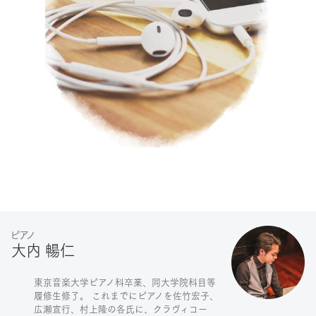
ピアノ
大内 暢仁
東京音楽大学ピアノ科卒業、同大学院科目等
履修生修了。 これまでにピアノを佐竹宏子、
広瀬宣行、村上隆の各氏に、クラヴィコー